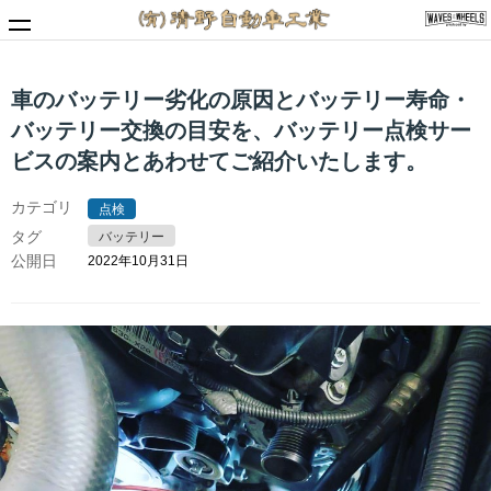
車のバッテリー劣化の原因とバッテリー寿命・
MENU
バッテリー交換の目安を、バッテリー点検サー
清野自動車工業Webサイト
ビスの案内とあわせてご紹介いたします。
トップページ
カテゴリ
点検
サービス情報
タグ
バッテリー
車検
公開日
2022年10月31日
お知らせ・記事
・お知らせ
・整備工場便り
会社情報
・会社情報