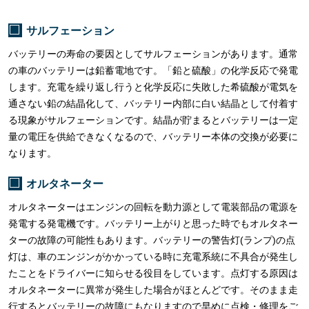
サルフェーション
バッテリーの寿命の要因としてサルフェーションがあります。通常
の車のバッテリーは鉛蓄電地です。「鉛と硫酸」の化学反応で発電
します。充電を繰り返し行うと化学反応に失敗した希硫酸が電気を
通さない鉛の結晶化して、バッテリー内部に白い結晶として付着す
る現象がサルフェーションです。結晶が貯まるとバッテリーは一定
量の電圧を供給できなくなるので、バッテリー本体の交換が必要に
なります。
オルタネーター
オルタネーターはエンジンの回転を動力源として電装部品の電源を
発電する発電機です。バッテリー上がりと思った時でもオルタネー
ターの故障の可能性もあります。バッテリーの警告灯(ランプ)の点
灯は、車のエンジンがかかっている時に充電系統に不具合が発生し
たことをドライバーに知らせる役目をしています。点灯する原因は
オルタネーターに異常が発生した場合がほとんどです。そのまま走
行するとバッテリーの故障にもなりますので早めに点検・修理をご