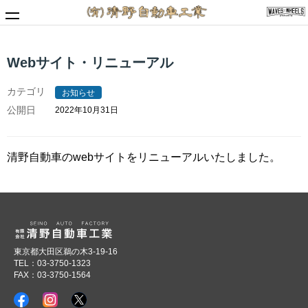
Webサイト・リニューアル
MENU
清野自動車工業Webサイト
カテゴリ
お知らせ
トップページ
公開日
2022年10月31日
サービス情報
清野自動車のwebサイトをリニューアルいたしました。
車検
お知らせ・記事
・お知らせ
・整備工場便り
東京都大田区鵜の木3-19-16
TEL：03-3750-1323
会社情報
FAX：03-3750-1564
・会社情報